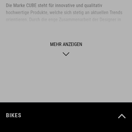
Die Marke CUBE steht für innovative und qualitativ
hochwertige Produkte, welche sich stetig an aktuellen Trends
orientieren. Durch die enge Zusammenarbeit der Designer in
der Entwicklung von Accessoires und Bikes, sind die Produkte
perfekt aufeinander abgestimmt und generieren die beste
Kombination aus Design, Technik und Usability.
MEHR ANZEIGEN
ARTIKELNUMMER
16101
FARBE
black
BIKES