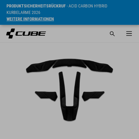
PRODUKTSICHERHEITSRÜCKRUF
- ACID CARBON HYBRID
KURBELARME 2026
WEITERE INFORMATIONEN
UVP* 9.95 EUR