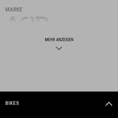
MARKE
Zu der Marke ACID gehört hochwertiges Fahrradzubehör und
MEHR ANZEIGEN
Fahrradteile. Clevere Details, hohe Funktionalität und smarte
Innovationen zeichnen unsere Produkte aus. Dabei bleibt die
Designsprache immer klar, puristisch, funktionsorientiert und
einzigartig.
FEATURES
Bremsschuh für V-Brake
BIKES
Länge 70 mm