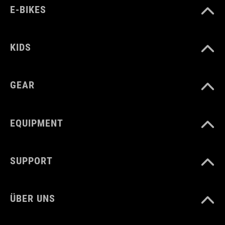
E-BIKES
ARTIKELNUMMER
93673
KIDS
FARBE
GEAR
grey
EQUIPMENT
GEWICHT
78 g
SUPPORT
MATERIAL
ÜBER UNS
Gummi