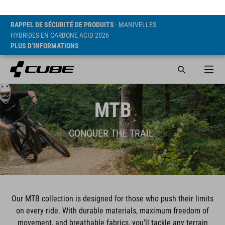
RAPPEL DE SÉCURITÉ DE PRODUITS
- MANIVELLES
HYBRIDES EN CARBONE ACID 2026
PLUS D’INFORMATIONS
MTB
CONQUER THE TRAIL.
Our MTB collection is designed for those who push their limits
on every ride. With durable materials, maximum freedom of
movement, and breathable fabrics, you’ll tackle any terrain