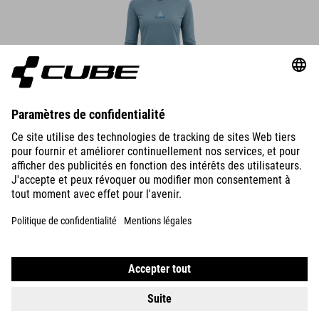
T-SHIRT TECHNIQUE À MANCHES LONGUES WS
37.00
EUR