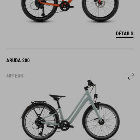
DÉTAILS
ARUBA 200
489
EUR