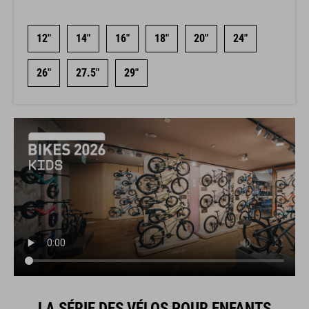
12"
14"
16"
18"
20"
24"
26"
27.5"
29"
LA SÉRIE DES VÉLOS POUR ENFANTS