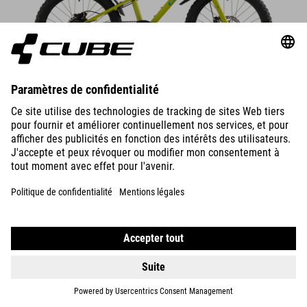
DÉTAILS
ACID 200
DISC
349
EUR