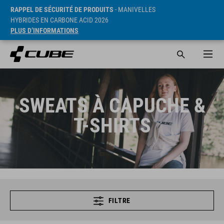
RAPPEL DE SÉCURITÉ DE PRODUITS
- MANIVELLES
HYBRIDES EN CARBONE ACID 2026
PLUS D’INFORMATIONS
SWEATS À CAPUCHE &
T-SHIRTS
FILTRE