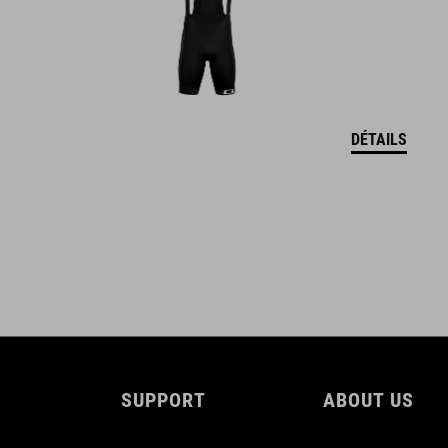
CUBE_Reel-Knob-Disc-Set_Manual_V1-2505
( PDF 4.52 MB )
DÉTAILS
SUPPORT
ABOUT US