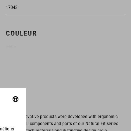
17043
COULEUR
white
MATÉRIAU
partie supérieure : PU
Dyneema®
semelle : Fibre de carbone
ms. These innovative products were developed with ergonomic
fort issues. All components and parts of our Natural Fit series
TPU
tionality. Hightech materials and distinctive design are a