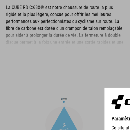
La CUBE RD C:68X® est notre chaussure de route la plus
rigide et la plus légère, conçue pour offrir les meilleures
performances aux perfectionnistes du cyclisme sur route. La
fibre de carbone est dotée d'un crampon de talon remplaçable
pour aider à prolonger la durée de vie. La fermeture à double
disque permet à la fois une entrée et une sortie rapides et une
fermeture extrêmement sécurisée, renforcée par une couche
d'enveloppement Dyneema® résistante pour une durabilité
même dans les conditions les plus difficiles. La zone des
orteils et le talon sont tous deux renforcés pour une protection
supplémentaire, la tige est perforée pour assurer la ventilation
et une semelle intérieure NF Ergonomics assure le meilleur
amorti et la meilleure répartition de la pression possible pour
un pédalage optimal.
MARQUE