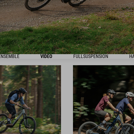
ENSEMBLE
VIDEO
FULLSUSPENSION
HA