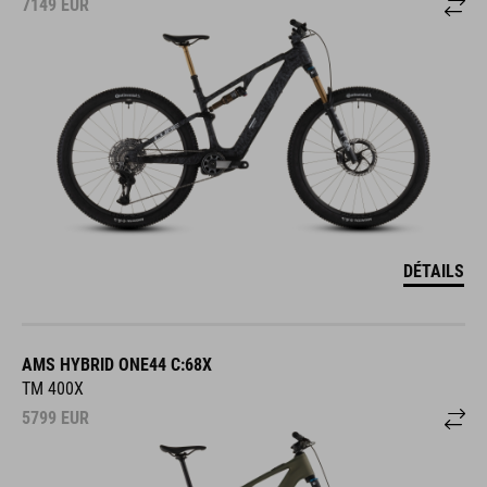
7149
EUR
DÉTAILS
AMS HYBRID ONE44 C:68X
TM 400X
5799
EUR