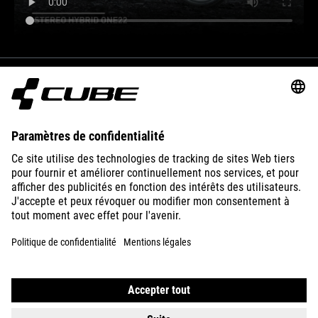
BIKES
E-BIKES
ENFANTS
GEAR
EQUIPMENT