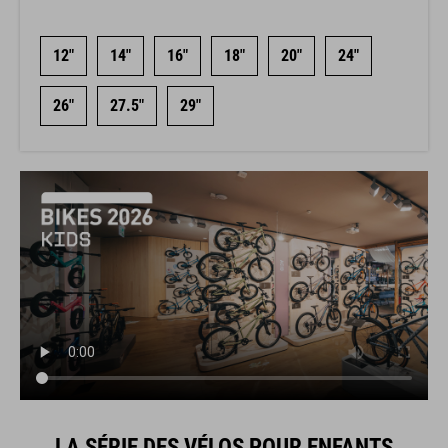
12"
14"
16"
18"
20"
24"
26"
27.5"
29"
LA SÉRIE DES VÉLOS POUR ENFANTS