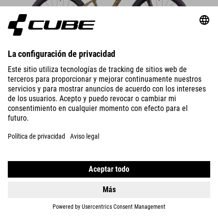
DETALLES
REACTION 200
TM
1019
EUR