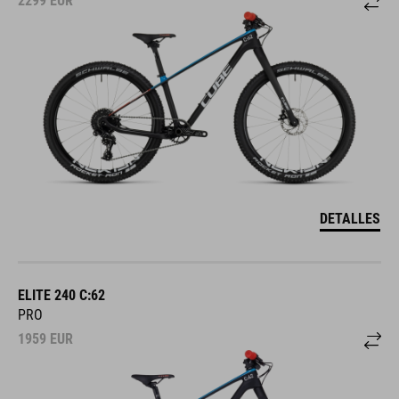
2299
EUR
DETALLES
ELITE 240 C:62
PRO
1959
EUR