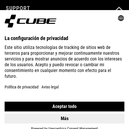
SUPPORT
ABOUT US
EXPLORE
IMPRINT
PRIVACY
EU DATA ACT
PRESS
B2B
ICELAND
ESPAÑOL