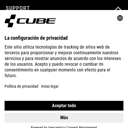
SUPPORT
ABOUT US
EXPLORE
IMPRINT
PRIVACY
EU DATA ACT
PRESS
B2B
ICELAND
ESPAÑOL