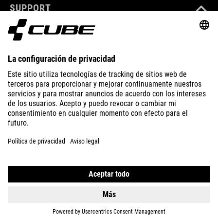
SUPPORT
ABOUT US
EXPLORE
IMPRINT
PRIVACY
EU DATA ACT
PRESS
B2B
ICELAND
ESPAÑOL