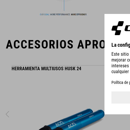
alta calidad, basados constantemente en las tendencias
actuales. Gracias a la estrecha colaboración de los
diseñadores en el desarrollo de accesorios y bicicletas, los
productos están perfectamente armonizados y ofrecen la
mejor combinación de diseño, tecnología y usabilidad.
ACCESORIOS APROPIA
HERRAMIENTA MULTIUSOS HUSK 24
WINNER