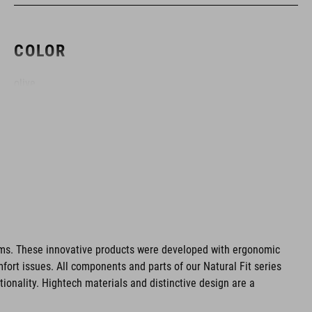
COLOR
olive
MATERIAL
Polyester
PESO
ms. These innovative products were developed with ergonomic
fort issues. All components and parts of our Natural Fit series
650 g
tionality. Hightech materials and distinctive design are a