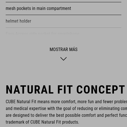
mesh pockets in main compartment
helmet holder
Easy-Access side pocket for smartphone
light holder
MOSTRAR MÁS
raincover
NF Ergonomics backsystem
reflective elements
NATURAL FIT CONCEPT
protector holder
CUBE Natural Fit means more comfort, more fun and fewer proble
and medical expertise with the goal of reducing or eliminating com
back protector (SAS-Tec)
are designed to deliver the best possible comfort and perfect func
trademark of CUBE Natural Fit products.