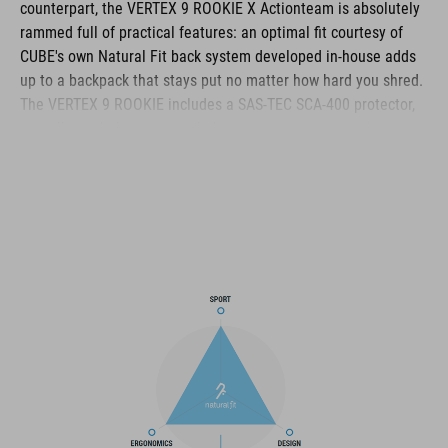
counterpart, the VERTEX 9 ROOKIE X Actionteam is absolutely
rammed full of practical features: an optimal fit courtesy of
CUBE's own Natural Fit back system developed in-house adds
up to a backpack that stays put no matter how hard you shred.
The VERTEX 9 ROOKIE includes a SAS-TEC SCA-400 protector,
as well as a helmet carrier, light mount, rain cover and
protector strap for maximum practicality. And we also made it
hydration system-compatible because that's how we roll!
Reflective details add visibility in low-light conditions. And a
small detail that could be a big help: there's an emergency
whistle integrated into the chest strap.
MARCA
La marca CUBE es sinónimo de productos innovadores y de