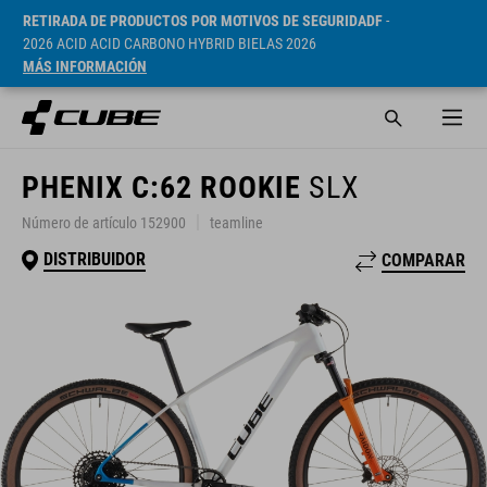
RETIRADA DE PRODUCTOS POR MOTIVOS DE SEGURIDADF
-
2026 ACID ACID CARBONO HYBRID BIELAS 2026
MÁS INFORMACIÓN
PHENIX C:62 ROOKIE
SLX
Número de artículo 152900
teamline
DISTRIBUIDOR
COMPARAR