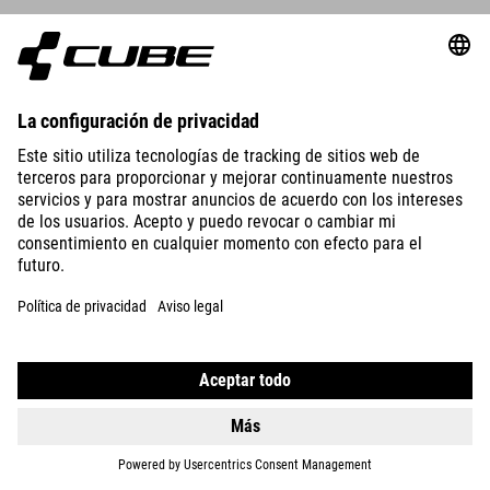
DETALLES
MTB ROUND NECK JERSEY PRO TM L/S