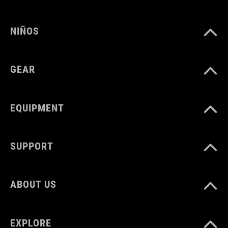
NIÑOS
DIMENSIONES
400 x 38 mm
GEAR
MATERIAL
EQUIPMENT
PP
SUPPORT
PESO
40 g
ABOUT US
EXPLORE