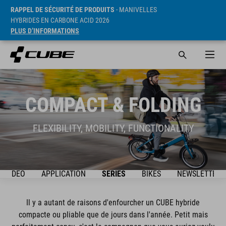
RAPPEL DE SÉCURITÉ DE PRODUITS
- MANIVELLES
HYBRIDES EN CARBONE ACID 2026
PLUS D’INFORMATIONS
COMPACT & FOLDING
FLEXIBILITY, MOBILITY, FUNCTIONALITY
VIDEO
APPLICATION
SÉRIES
BIKES
NEWSLETTER
Il y a autant de raisons d'enfourcher un CUBE hybride
compacte ou pliable que de jours dans l'année. Petit mais