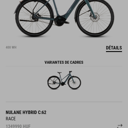
DÉTAILS
400 WH
VARIANTES DE CADRES
NULANE HYBRID C:62
RACE
1349990
HUF