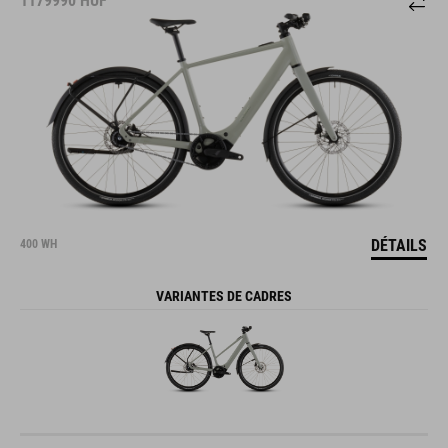
1179990
HUF
DÉTAILS
400 WH
VARIANTES DE CADRES