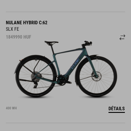
NULANE HYBRID C:62
SLX FE
1849990
HUF
DÉTAILS
400 WH