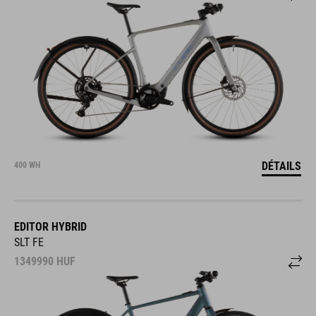
DÉTAILS
400 WH
EDITOR HYBRID
SLT FE
1349990
HUF