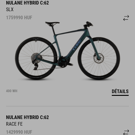
NULANE HYBRID C:62
SLX
1759990
HUF
DÉTAILS
400 WH
NULANE HYBRID C:62
RACE FE
1429990
HUF