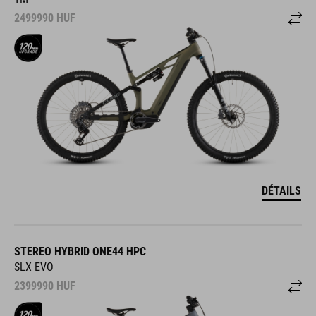
2499990
HUF
DÉTAILS
STEREO HYBRID ONE44 HPC
SLX EVO
2399990
HUF