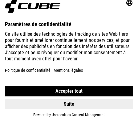
ABOUT US
EXPLORE
IMPRINT
PRIVACY
EU DATA ACT
PRESS
B2B
HUNGARY
FRANÇAIS