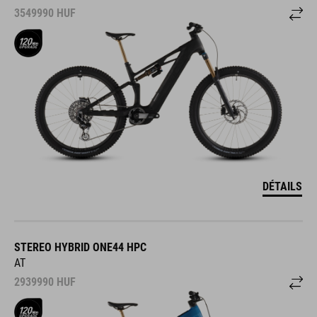
3549990
HUF
DÉTAILS
STEREO HYBRID ONE44 HPC
AT
2939990
HUF