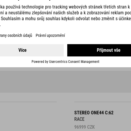
STEREO ONE44 C:62
RACE
96999
CZK