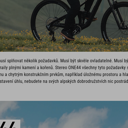
usí splňovat několik požadavků. Musí být skvěle ovladatelné. Musí bý
raily plnými kamení a kořenů. Stereo ONE44 všechny tyto požadavky s
 a chytrým konstrukčním prvkům, například úložnému prostoru a hl
stavení úhlu, nebudete na svých alpských dobrodružstvích nic postrád