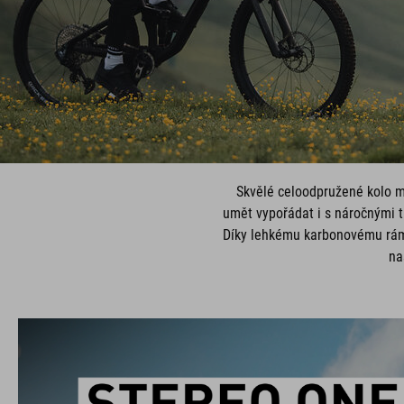
Skvělé celoodpružené kolo m
umět vypořádat i s náročnými t
Díky lehkému karbonovému rámu
na