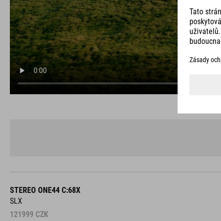
STEREO ONE44 C:68X
SLX
121999
CZK