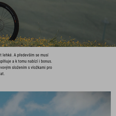
t lehké. A především se musí
plňuje a k tomu nabízí i bonus.
avovým složením s vložkami pro
at.