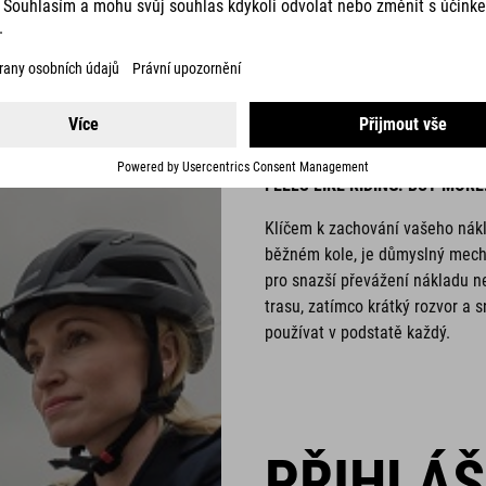
TRIKE H
FEELS LIKE RIDING. BUT MORE
Klíčem k zachování vašeho nákla
běžném kole, je důmyslný mecha
pro snazší převážení nákladu 
trasu, zatímco krátký rozvor a
používat v podstatě každý.
PŘIHLÁ