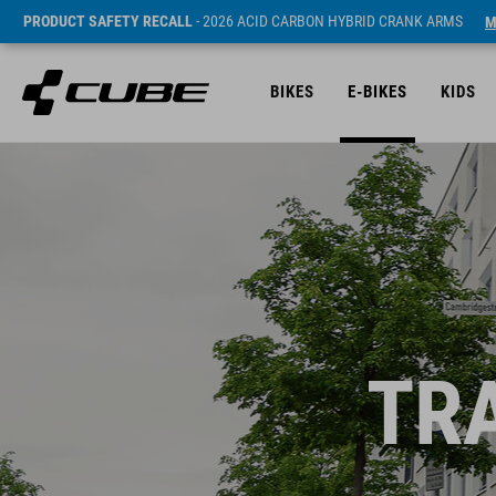
PRODUCT SAFETY RECALL
- 2026 ACID CARBON HYBRID CRANK ARMS
M
BIKES
E-BIKES
KIDS
TR