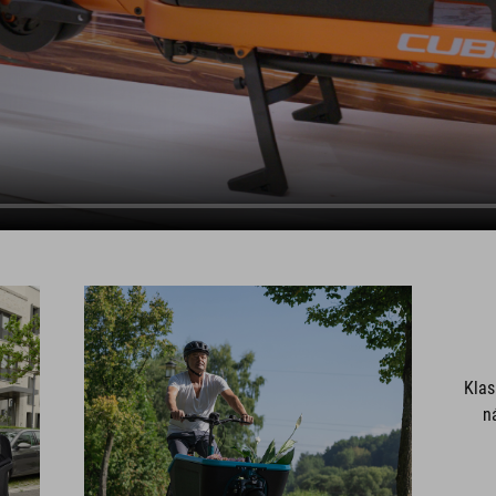
Klas
n