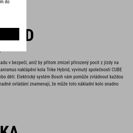
YBRID
.
du v bezpečí, aniž by přitom zmizel přirozený pocit z jízdy na
nismus naklápění kola Trike Hybrid, vyvinutý společností CUBE
nebo dětí. Elektrický systém Bosch vám pomůže zvládnout každou
 snadné ovládání znamenají, že může toto nákladní kolo snadno
ŠKA