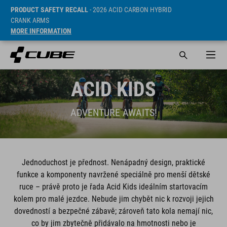
PRODUCT SAFETY RECALL
- 2026 ACID CARBON HYBRID
CRANK ARMS
MORE INFORMATION
ACID KIDS
ADVENTURE AWAITS!
Jednoduchost je přednost. Nenápadný design, praktické
funkce a komponenty navržené speciálně pro menší dětské
ruce – právě proto je řada Acid Kids ideálním startovacím
kolem pro malé jezdce. Nebude jim chybět nic k rozvoji jejich
dovedností a bezpečné zábavě; zároveň tato kola nemají nic,
co by jim zbytečně přidávalo na hmotnosti nebo je