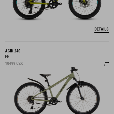
DETAILS
ACID 240
FE
10499
CZK