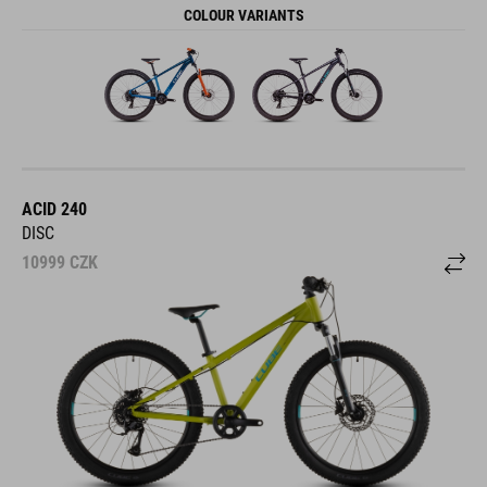
COLOUR VARIANTS
ACID 240
DISC
10999
CZK