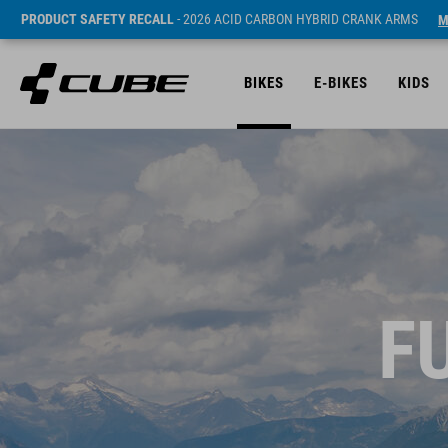
PRODUCT SAFETY RECALL
- 2026 ACID CARBON HYBRID CRANK ARMS
M
BIKES
E-BIKES
KIDS
F