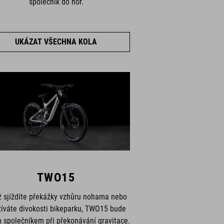
společník do hor.
UKÁZAT VŠECHNA KOLA
TWO15
ž sjíždíte překážky vzhůru nohama nebo
žíváte divokosti bikeparku, TWO15 bude
 společníkem při překonávání gravitace.