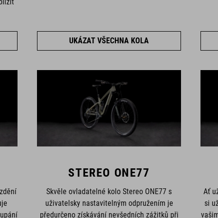
lížit
UKÁZAT VŠECHNA KOLA
STEREO ONE77
zdění
Skvěle ovladatelné kolo Stereo ONE77 s
Ať u
uje
uživatelsky nastavitelným odpružením je
si u
oupání
předurčeno získávání nevšedních zážitků při
vašim