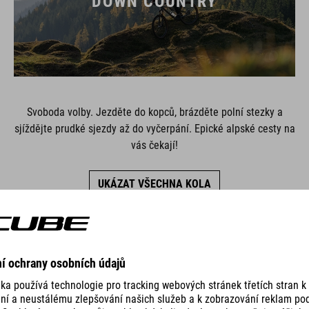
DOWN COUNTRY
Svoboda volby. Jezděte do kopců, brázděte polní stezky a
sjíždějte prudké sjezdy až do vyčerpání. Epické alpské cesty na
vás čekají!
UKÁZAT VŠECHNA KOLA