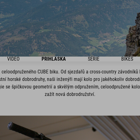
VIDEO
PŘIHLÁŠKA
SÉRIE
BIKES
t celoodpruženého CUBE biku. Od sjezdařů a cross-country závodníků b
ní horské dobrodruhy, naši inženýři mají kolo pro jakéhokoliv dobrod
ie se špičkovou geometrií a skvělým odpružením, celoodpružené kolo
zažít nová dobrodružství.