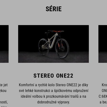
SÉRIE
STEREO ONE22
e jet
Komfortní a rychlé kolo Stereo ONE22 je díky
Kro
zkou
své lehké konstrukci a špičkovému odpružení
ONE
ideální volbou k prozkoumávání trailů a na
C:68X
ostí,
dobrodružné výpravy.
a be