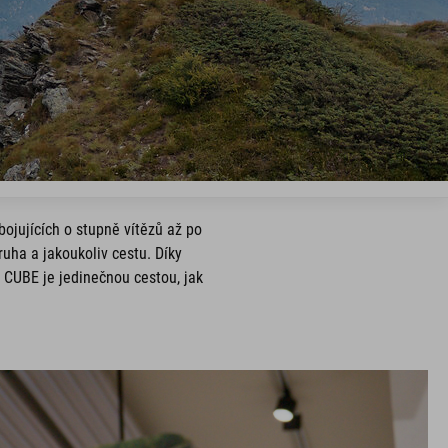
ojujících o stupně vítězů až po
ruha a jakoukoliv cestu. Díky
 CUBE je jedinečnou cestou, jak