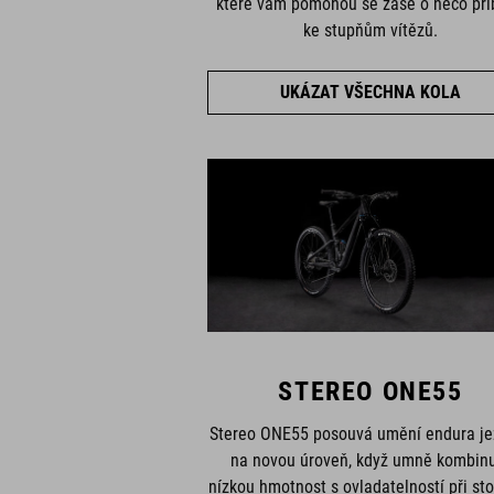
které vám pomohou se zase o něco přib
ke stupňům vítězů.
UKÁZAT VŠECHNA KOLA
STEREO ONE55
Stereo ONE55 posouvá umění endura je
na novou úroveň, když umně kombin
nízkou hmotnost s ovladatelností při st