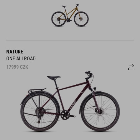
NATURE
ONE ALLROAD
17999
CZK