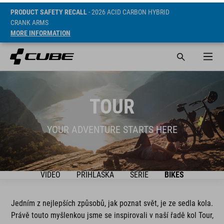
PRODUCT SAFETY RECALL
- 2026 ACID CARBON HYBRID
CRANK ARMS
MORE INFORMATION
TOUR
YOUR ADVENTURE STARTS HERE
VIDEO
PŘIHLÁŠKA
SÉRIE
BIKES
Jedním z nejlepších způsobů, jak poznat svět, je ze sedla kola.
Právě touto myšlenkou jsme se inspirovali v naší řadě kol Tour,