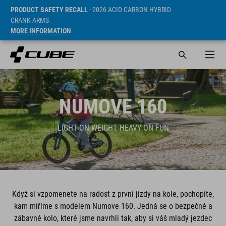
PRODUCT SAFETY RECALL
- 2026 ACID CARBON HYBRID
CRANK ARMS
MORE INFORMATION
NUMOVE 160
LIGHT ON WEIGHT, HEAVY ON FUN
Když si vzpomenete na radost z první jízdy na kole, pochopíte,
kam míříme s modelem Numove 160. Jedná se o bezpečné a
zábavné kolo, které jsme navrhli tak, aby si váš mladý jezdec