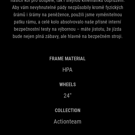
našich kol pro dospělé, tak i stejnou kinematiku odpružení.
Aby vám nevyhnutelné pády nezpůsobily kromě fyzických
šrámů i šrámy na peněžence, použili jsme vyměnitelnou
patku rámu, a celé kolo absolvovalo naše přísné interní
bezpečnostní testy na výbornou – máte jistotu, že jízda
bude nejen plná zábavy, ale hlavně na bezpečném stroji.
FRAME MATERIAL
HPA
WHEELS
24"
COLLECTION
Actionteam