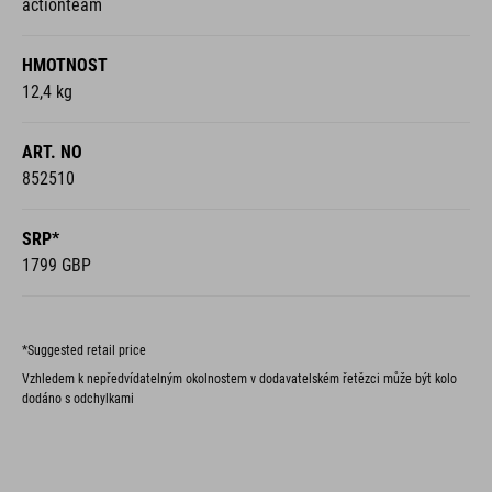
actionteam
HMOTNOST
12,4 kg
ART. NO
852510
SRP*
1799 GBP
*Suggested retail price
Vzhledem k nepředvídatelným okolnostem v dodavatelském řetězci může být kolo
dodáno s odchylkami