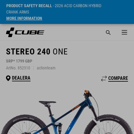
PRODUCT SAFETY RECALL
- 2026 ACID CARBON HYBRID
CRANK ARMS
MORE INFORMATION
STEREO 240
ONE
SRP* 1799 GBP
ArtNo. 852510
actionteam
DEALERA
COMPARE