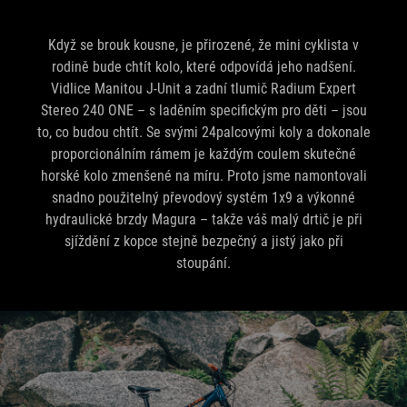
Když se brouk kousne, je přirozené, že mini cyklista v
rodině bude chtít kolo, které odpovídá jeho nadšení.
Vidlice Manitou J-Unit a zadní tlumič Radium Expert
Stereo 240 ONE – s laděním specifickým pro děti – jsou
to, co budou chtít. Se svými 24palcovými koly a dokonale
proporcionálním rámem je každým coulem skutečné
horské kolo zmenšené na míru. Proto jsme namontovali
snadno použitelný převodový systém 1x9 a výkonné
hydraulické brzdy Magura – takže váš malý drtič je při
sjíždění z kopce stejně bezpečný a jistý jako při
stoupání.