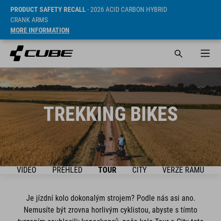
PRODUCT SAFETY RECALL
- 2026 ACID CARBON HYBRID
CRANK ARMS
MORE INFORMATION
TREKKING BIKES
VIDEO
PŘEHLED
TOUR
CITY
VERZÉ RAMU
Je jízdní kolo dokonalým strojem? Podle nás asi ano.
Nemusíte být zrovna horlivým cyklistou, abyste s tímto