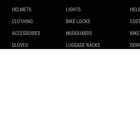
HELMETS
LIGHTS
HELP
CLOTHING
BIKE LOCKS
CUS
ACCESSOIRES
MUDGUARDS
BIKE
GLOVES
LUGGAGE RACKS
DOW
SHOES
KICKSTANDS
SAFE
BACKPACKS
TIRES
BIKE
BAGS & BASKETS
TRAILER
MOUNTS & ADAPTERS