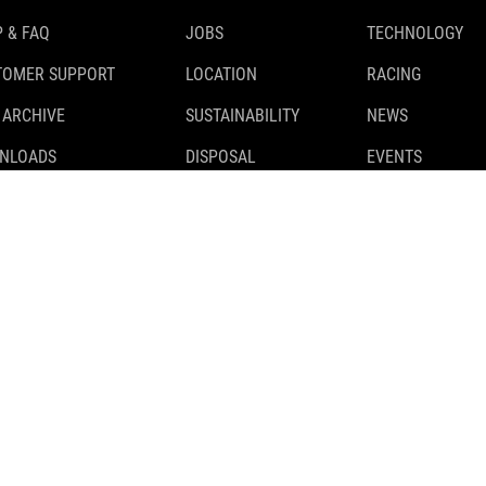
 & FAQ
JOBS
TECHNOLOGY
TOMER SUPPORT
LOCATION
RACING
 ARCHIVE
SUSTAINABILITY
NEWS
NLOADS
DISPOSAL
EVENTS
TY RECALLS
TESTS
 CLASSIFICATION
PARTNER
CUBE STORES