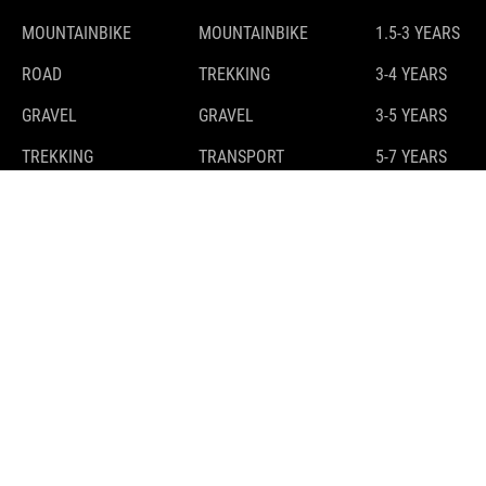
MOUNTAINBIKE
MOUNTAINBIKE
1.5-3 YEARS
ROAD
TREKKING
3-4 YEARS
GRAVEL
GRAVEL
3-5 YEARS
TREKKING
TRANSPORT
5-7 YEARS
7-9 YEARS
9-11 YEARS
10+ YEARS
E-BIKES
GUIDE