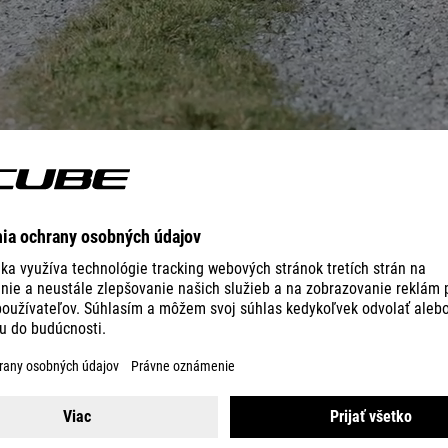
 tak ako dobrodružstvo v neznámom prostredí a my máme presne ten sp
é brzdy a ľahko nastaviteľná odpružená vidlica sú len začiatok. Rozh
 úsmev, ktorý vám vyvolá na tvári zakaždým, keď na ňom budete jazdi