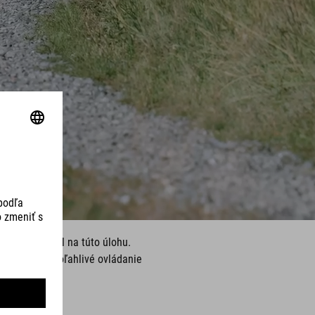
rávny bicykel na túto úlohu.
odujúce sú spoľahlivé ovládanie
ť.