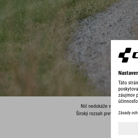
Nič nedokáže vyčistiť hlavu
Široký rozsah prevodov, výkonn
a