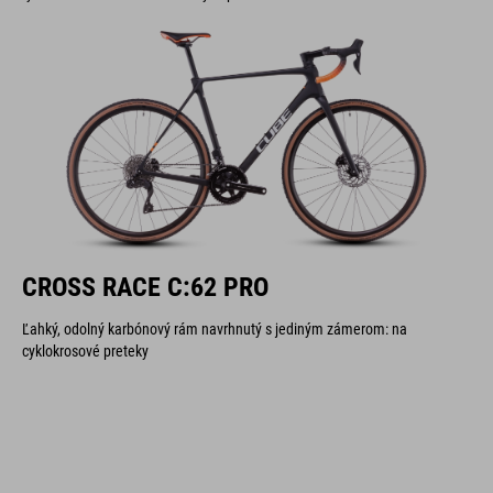
CROSS RACE C:62 PRO
Ľahký, odolný karbónový rám navrhnutý s jediným zámerom: na
cyklokrosové preteky