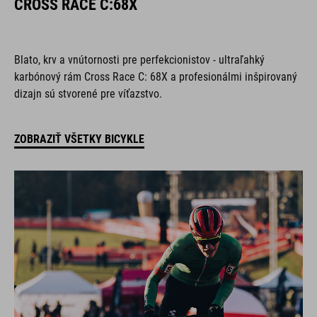
CROSS RACE C:68X
Blato, krv a vnútornosti pre perfekcionistov - ultraľahký
karbónový rám Cross Race C: 68X a profesionálmi inšpirovaný
dizajn sú stvorené pre víťazstvo.
ZOBRAZIŤ VŠETKY BICYKLE