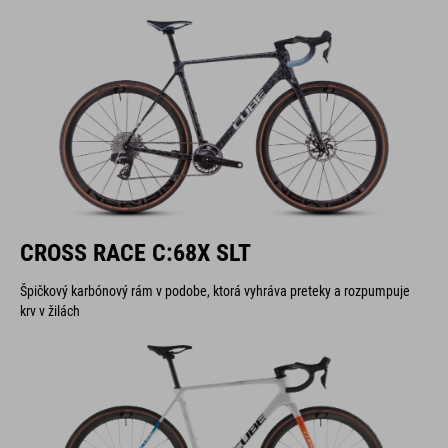
CROSS RACE C:68X SLT
Špičkový karbónový rám v podobe, ktorá vyhráva preteky a rozpumpuje
krv v žilách