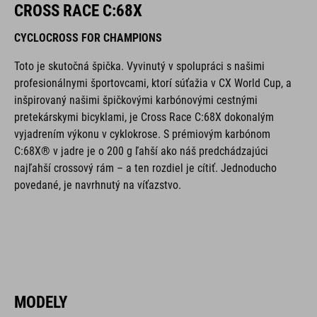
CROSS RACE C:68X
CYCLOCROSS FOR CHAMPIONS
Toto je skutočná špička. Vyvinutý v spolupráci s našimi
profesionálnymi športovcami, ktorí súťažia v CX World Cup, a
inšpirovaný našimi špičkovými karbónovými cestnými
pretekárskymi bicyklami, je Cross Race C:68X dokonalým
vyjadrením výkonu v cyklokrose. S prémiovým karbónom
C:68X® v jadre je o 200 g ľahší ako náš predchádzajúci
najľahší crossový rám – a ten rozdiel je cítiť. Jednoducho
povedané, je navrhnutý na víťazstvo.
MODELY