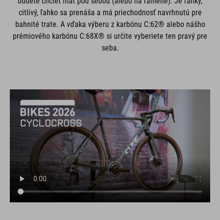
budete chcieť mať pod sebou (alebo na ramene). Je ľahký,
citlivý, ľahko sa prenáša a má priechodnosť navrhnutú pre
bahnité trate. A vďaka výberu z karbónu C:62® alebo nášho
prémiového karbónu C:68X® si určite vyberiete ten pravý pre
seba.