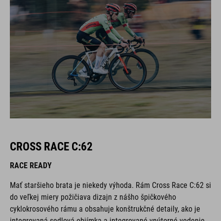
CROSS RACE C:62
RACE READY
Mať staršieho brata je niekedy výhoda. Rám Cross Race C:62 si
do veľkej miery požičiava dizajn z nášho špičkového
cyklokrosového rámu a obsahuje konštrukčné detaily, ako je
integrovaná sedlová objímka a integrované vnútorné vedenie