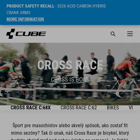
PRODUCT SAFETY RECALL
- 2026 ACID CARBON HYBRID
CRANK ARMS
MORE INFORMATION
CROSS RACE
CROSS IS BOSS
D
CROSS RACE C:68X
CROSS RACE C:62
BIKES
VHOD
Šport pre masochistov alebo skvelý spôsob, ako zostať fit
mimo sezóny? Tak či onak, náš Cross Race je bicykel, ktorý