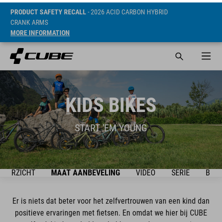
PRODUCT SAFETY RECALL
- 2026 ACID CARBON HYBRID
CRANK ARMS
MORE INFORMATION
KIDS BIKES
START 'EM YOUNG
OVERZICHT
MAAT AANBEVELING
VIDEO
SERIE
BIKE
Er is niets dat beter voor het zelfvertrouwen van een kind dan
positieve ervaringen met fietsen. En omdat we hier bij CUBE