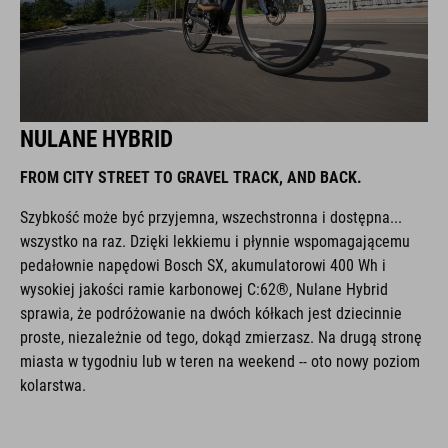
NULANE HYBRID
FROM CITY STREET TO GRAVEL TRACK, AND BACK.
Szybkość może być przyjemna, wszechstronna i dostępna...
wszystko na raz. Dzięki lekkiemu i płynnie wspomagającemu
pedałownie napędowi Bosch SX, akumulatorowi 400 Wh i
wysokiej jakości ramie karbonowej C:62®, Nulane Hybrid
sprawia, że podróżowanie na dwóch kółkach jest dziecinnie
proste, niezależnie od tego, dokąd zmierzasz. Na drugą stronę
miasta w tygodniu lub w teren na weekend -- oto nowy poziom
kolarstwa.