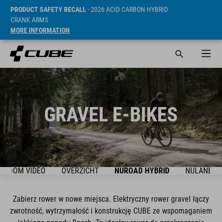
PRODUCT SAFETY RECALL
- 2026 ACID CARBON HYBRID
CRANK ARMS
MORE INFORMATION
GRAVEL E-BIKES
WROOM VIDEO
OVERZICHT
NUROAD HYBRID
NULANE H
Zabierz rower w nowe miejsca. Elektryczny rower gravel łączy
zwrotność, wytrzymałość i konstrukcję CUBE ze wspomaganiem