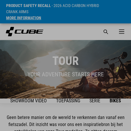
PRODUCT SAFETY RECALL
- 2026 ACID CARBON HYBRID
CRANK ARMS
MORE INFORMATION
TOUR
YOUR ADVENTURE STARTS HERE
SHOWROOM VIDEO
TOEPASSING
SERIE
BIKES
Geen betere manier om de wereld te verkennen dan vanaf een
fietszadel. Dit inzicht was voor ons een inspiratiebron bij het