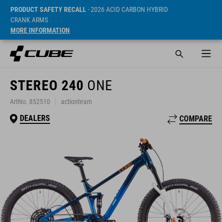
PRODUCT SAFETY RECALL
- 2026 ACID CARBON HYBRID
CRANK ARMS
MORE INFORMATION
STEREO 240
ONE
ArtNo. 852510
actionteam
DEALERS
COMPARE