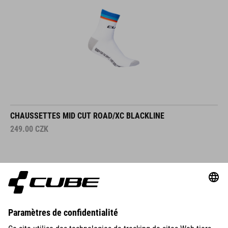
CHAUSSETTES MID CUT ROAD/XC BLACKLINE
249.00
CZK