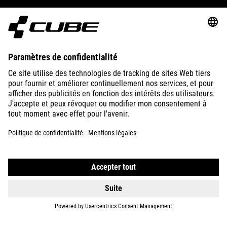
ABOUT US
EXPLORE
IMPRINT
PRIVACY
EU DATA ACT
PRESS
B2B
CZECH REPUBLIC
FRANÇAIS