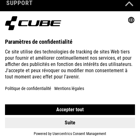
SUPPORT
ABOUT US
EXPLORE
IMPRINT
PRIVACY
EU DATA ACT
PRESS
B2B
CZECH REPUBLIC
FRANÇAIS