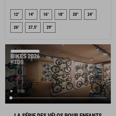
12"
14"
16"
18"
20"
24"
26"
27.5"
29"
LA SÉRIE DES VÉLOS POUR ENFANTS