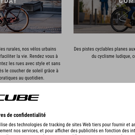
YDAY
COM
les rurales, nos vélos urbains
Des pistes cyclables planes aux 
faciliter la vie. Rendez vous à
du cyclisme ludique, c
ntez les rues avec style et sans
ès le coucher de soleil grâce à
pratiques au quotidien.
US LES VÉLOS
AFFICHER TO