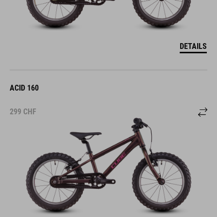
DETAILS
ACID 160
299
CHF