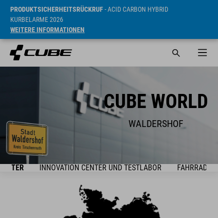
PRODUKTSICHERHEITSRÜCKRUF
- ACID CARBON HYBRID
KURBELARME 2026
WEITERE INFORMATIONEN
CUBE WORLD
WALDERSHOF
UARTER
INNOVATION CENTER UND TESTLABOR
FAHRRAD- U