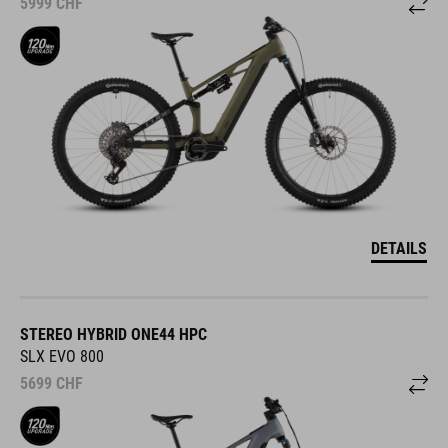
5999
CHF
DETAILS
STEREO HYBRID ONE44 HPC
SLX EVO 800
5699
CHF