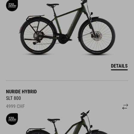
DETAILS
NURIDE HYBRID
SLT 800
4999
CHF