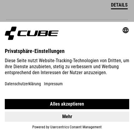
DETAILS
STEREO HYBRID ONE44 HPC
SLX 800
4999
CHF
DETAILS