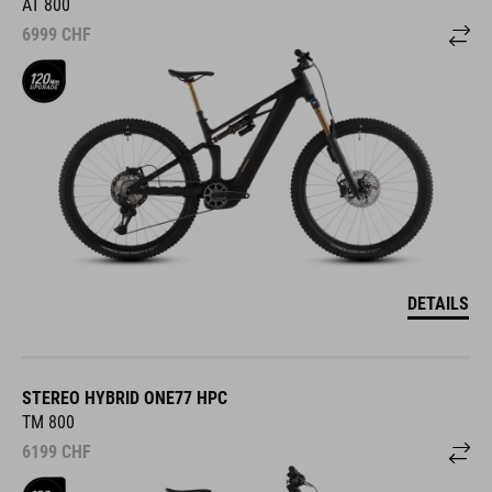
AT 800
6999
CHF
DETAILS
STEREO HYBRID ONE77 HPC
TM 800
6199
CHF