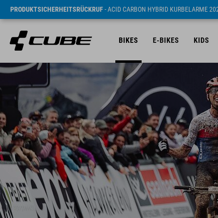
PRODUKTSICHERHEITSRÜCKRUF
- ACID CARBON HYBRID KURBELARME 20
BIKES
E-BIKES
KIDS