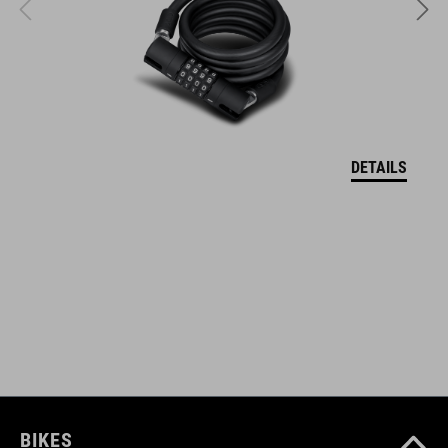
leichte Bauweise
zwei Silikonbänder schützen Rahmen und Schloss vor Kratzern
ARTIKELNUMMER
DETAILS
93855
ABMESSUNGEN
(LxBxH) 215 x 30 x 14 mm
FARBE
black
BIKES