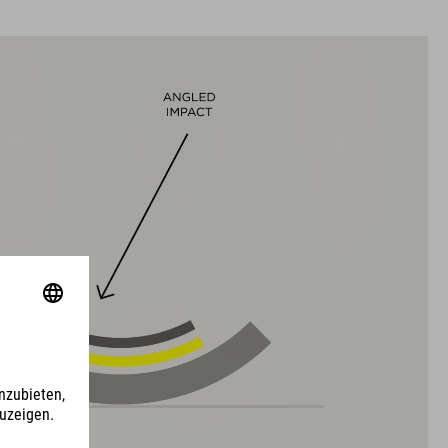
XL (59-64)
MATERIAL
EPS Double-In-Mould
DOWNLOADS
CUBE_Helm_Manual
( PDF 1.50 MB )