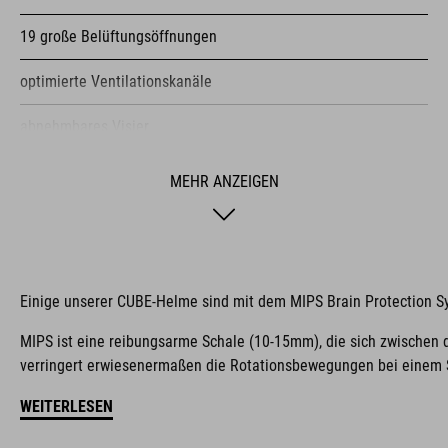
19 große Belüftungsöffnungen
optimierte Ventilationskanäle
abnehmbares Visier
einhändig bedienbares und höhenverstellbares SNAP 360 Fit
MEHR ANZEIGEN
System mit MIPS Integration für eine optimale Passform
Double-In-Mould Konstruktion
Flat Divider für die bestmögliche Gurtbandführung
Einige unserer CUBE-Helme sind mit dem MIPS Brain Protection S
X-Lock Befestigungssystem
MIPS ist eine reibungsarme Schale (10-15mm), die sich zwischen 
verringert erwiesenermaßen die Rotationsbewegungen bei einem S
nachrüstbares Licht
WEITERLESEN
herausnehmbare und waschbare Polster