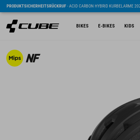
PRODUKTSICHERHEITSRÜCKRUF
- ACID CARBON HYBRID KURBELARME 20
BIKES
E-BIKES
KIDS
UVP* 99.9 CHF