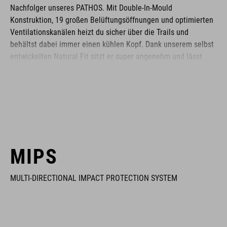
Nachfolger unseres PATHOS. Mit Double-In-Mould
Konstruktion, 19 großen Belüftungsöffnungen und optimierten
Ventilationskanälen heizt du sicher über die Trails und
behältst dabei immer einen kühlen Kopf. Dank unserem selbst
entwickelten Natural Fit sitzt er super angenehm und lässt
sich perfekt anpassen. Das SNAP 360 Fit System mit MIPS-
Integration ist einhändig bedienbar und höhenverstellbar – für
optimale Passform auf jeder Kopfform. Wem die Polsterstärke
nicht passt: Es gibt noch eine weitere. Herausnehmbare und
waschbare Polster sind Ehrensache, auch das Visier ist
abnehmbar. Mattes oder glossy Finish? Geschmackssache! Mit
nachrüstbarem Licht und X-Lock Befestigungssystem.
MIPS
MULTI-DIRECTIONAL IMPACT PROTECTION SYSTEM
MARKE