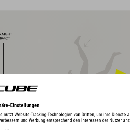
weitere Polsterstärke erhältlich
Rastersteckschloss mit Kinnpolster
Natural Fit Konzept
mattes und glossy Finish