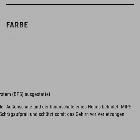
FARBE
black
GEWICHT
350 g (mit Visier)
ystem (BPS) ausgestattet.
der Außenschale und der Innenschale eines Helms befindet. MIPS
GRÖSSE
chrägaufprall und schützt somit das Gehirn vor Verletzungen.
M (52-57)
L (57-62)