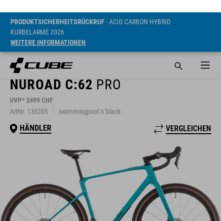
PRODUKTSICHERHEITSRÜCKRUF
- ACID CARBON HYBRID
KURBELARME 2026
WEITERE INFORMATIONEN
NUROAD C:62
PRO
UVP* 2499 CHF
ArtNr. 130205
swimmingpool´n´black
HÄNDLER
VERGLEICHEN