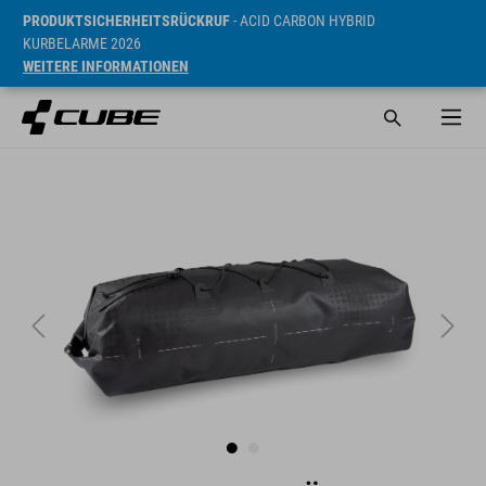
PRODUKTSICHERHEITSRÜCKRUF
- ACID CARBON HYBRID
KURBELARME 2026
WEITERE INFORMATIONEN
UVP* 54.9 CHF