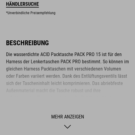
HÄNDLERSUCHE
*Unverbindliche Preisempfehlung
BESCHREIBUNG
Die wasserdichte ACID Packtasche PACK PRO 15 ist für den
Harness der Lenkertaschen PACK PRO bestimmt. So können im
gleichen Harness Packtaschen mit verschiedenen Volumen
oder Farben variiert werden. Dank des Entlüftungsventils lässt
sich der Tascheninhalt leicht komprimieren. Das abriebfeste
Außenmaterial macht die Tasche robust und ihre
reflektierenden Elemente erhöhen die Sichtbarkeit bei
Dunkelheit.
MEHR ANZEIGEN
MARKE