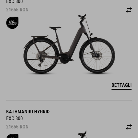
EXC 800
21655
RON
DETTAGLI
KATHMANDU HYBRID
EXC 800
21655
RON