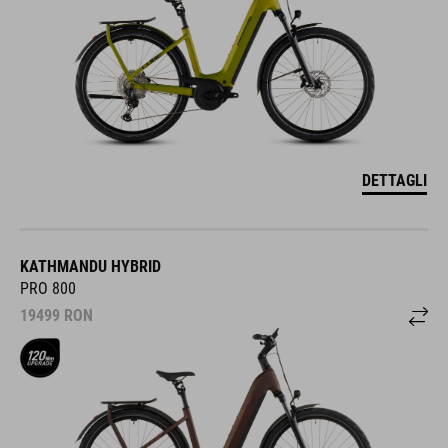
DETTAGLI
KATHMANDU HYBRID
PRO 800
19499
RON