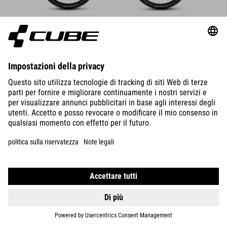
DETTAGLI
SUPREME RT HYBRID DELUXE
EX 600
17350
RON
DETTAGLI