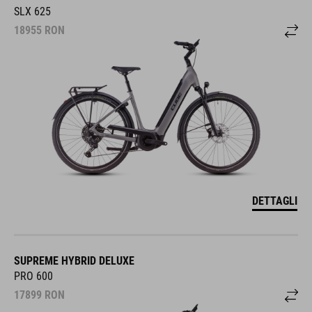
SLX 625
18955
RON
DETTAGLI
SUPREME HYBRID DELUXE
PRO 600
17899
RON