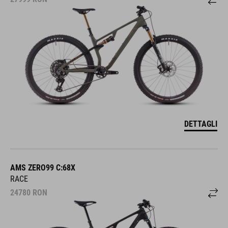
DETTAGLI
AMS ZERO99 C:68X
RACE
24780
RON