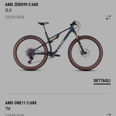
AMS ZERO99 C:68X
SLX
33299
RON
DETTAGLI
AMS ONE11 C:68X
TM
27999
RON