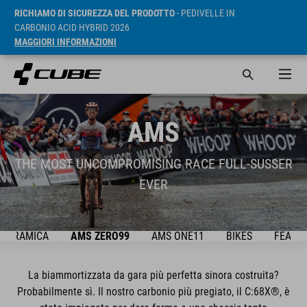
RICHIAMO DI SICUREZZA DEL PRODOTTO
- PEDIVELLE IN
CARBONIO ACID HYBRID 2026
MAGGIORI INFORMAZIONI
AMS
THE MOST UNCOMPROMISING RACE FULL-SUSSER
EVER
NORAMICA
AMS ZERO99
AMS ONE11
BIKES
FEATU
La biammortizzata da gara più perfetta sinora costruita?
Probabilmente sì. Il nostro carbonio più pregiato, il C:68X®, è