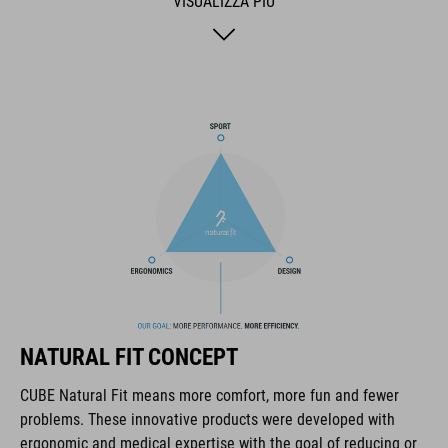
VISUALIZZA PIÙ
MARCA
Il marchio CUBE comprende prodotti innovativi e di alta
qualità, sempre basati sui trend attuali. Grazie alla stretta
collaborazione dei progettisti nello sviluppo di accessori e
biciclette, i prodotti sono perfettamente compatibili tra loro e
creano la combinazione ottimale di design, tecnica e usabilità.
CARATTERISTICHE
NATURAL FIT CONCEPT
lace fastening
CUBE Natural Fit means more comfort, more fun and fewer
NF Ergonomics last
problems. These innovative products were developed with
ergonomic and medical expertise with the goal of reducing or