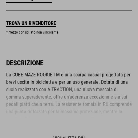
TROVA UN RIVENDITORE
*Prezzo consigliato non vincolante
DESCRIZIONE
La CUBE MAZE ROOKIE TM è una scarpa casual progettata per
brevi uscite in bicicletta e per un uso generale. Dotata di una
suola realizzata con A-TRACTION, una nuova mescola di
gomma superaderente, offre un’aderenza eccezionale sia sui
pedali piatti che a terra. La resistente tomaia in PU comprende
una punta rinforzata per la massima protezione, mentre la
soletta NF Ergonomics assicura un’eccellente ammortizzazione
e distribuzione della pressione per il massimo comfort. La
classica chiusura con lacci completa l’aspetto casual e sobrio.