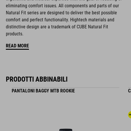
NF Ergonomics insole
eliminating comfort issues. All components and parts of our
Natural Fit series are designed to deliver the best possible
reinforced toe box
comfort and perfect functionality. Hightech materials and
distinctive design are a trademark of CUBE Natural Fit
easy pull-on system
products.
A-TRACTION outsole for flat pedals
READ MORE
stiffness index: 3
PRODOTTI ABBINABILI
CODICE ARTICOLO
PANTALONI BAGGY MTB ROOKIE
C
17155
COLORE
reed green